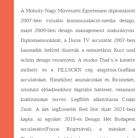
A Moholy-Nagy Művészeti Egyetemen diplomázott
2007-ben vizuális kommunikáció-média design,
majd 2009-ben design management szakirányon.
Diplomamunkáját, a Duna TV arculatát 2007-ben
harmadik hellyel díjazták a nemzetközi Kurz und
schön design versenyen. A studio That’s it kreatív
műhely és a FILLSCRN cég alapítója.Grafikai
arculatokat, filmekhez animációkat és főcímeket,
színházi előadásokhoz digitális hátteret, valamint
kiállításokat tervez. Legfőbb alkotótársa Czakó
Zsolt. A két legfrissebb Red Dot díját 2021-ben
kapta: az egyiket 2019-es Design Hét Budapest
arculatáért(Forrai Brigittával), a másikat a