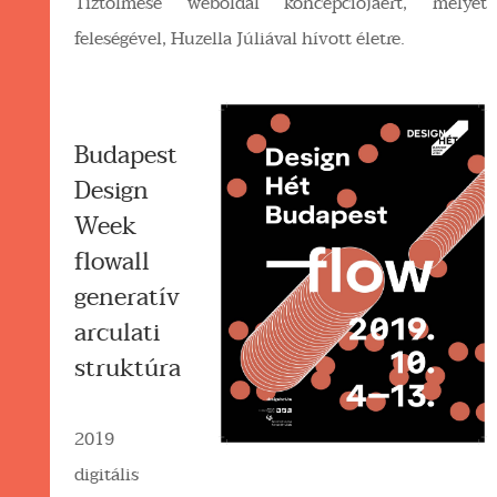
Tíztőlmese weboldal koncepciójáért, melyet
feleségével, Huzella Júliával hívott életre.
Budapest
Design
Week
flowall
generatív
arculati
struktúra
2019
digitális