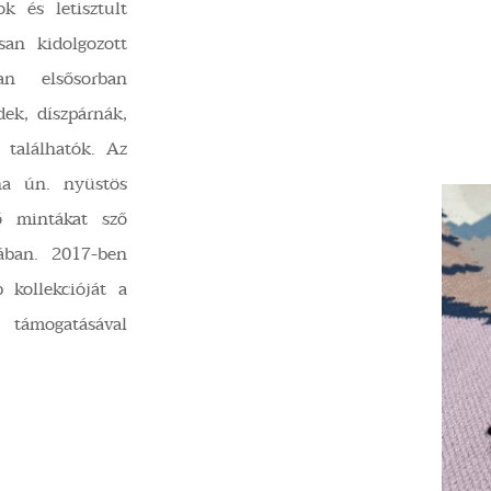
ok és letisztult
san kidolgozott
ban elsősorban
dek, díszpárnák,
 találhatók. Az
ina ún. nyüstös
dő mintákat sző
jában. 2017-ben
b kollekcióját a
 támogatásával