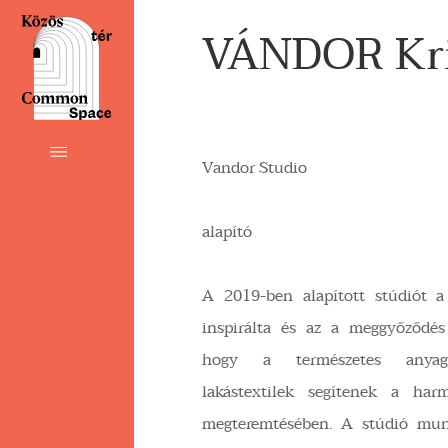
VÁNDOR Kri
Vandor Studio
alapító
A 2019-ben alapított stúdiót a 
inspirálta és az a meggyőződés 
hogy a természetes anyago
lakástextilek segítenek a har
megteremtésében. A stúdió mun