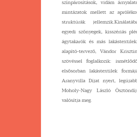
színpárosítások, vidám árnyalat
mintázatok mellett az apróléko
struktúrák jellemzik.Kínálatá
egyedi szőnyegek, kisszériás plé
ágytakarók és más lakástextilek
alapító-tervező, Vándor Kriszt
szövéssel foglalkozik: ismétlő
elsősorban lakástextilek formá
Aranyvilla Díjat nyert, legújab
Moholy-Nagy László Ösztöndíj
valósítja meg.