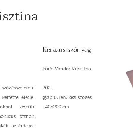
sztina
Kerazus szőnyeg
Fotó: Vándor Krisztina
szövésszeretete
2021
keltette életre,
gyapjú, len, kézi szövés
kból készült
140×200 cm
monikus otthon
káit az érdekes