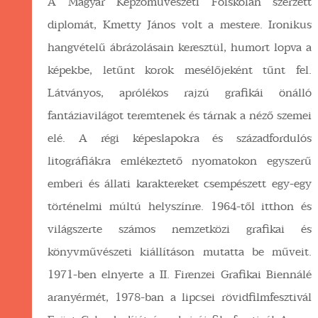
A Magyar Képzőművészeti Főiskolán szerzett
diplomát, Kmetty János volt a mestere. Ironikus
hangvételű ábrázolásain keresztül, humort lopva a
képekbe, letűnt korok mesélőjeként tűnt fel.
Látványos, aprólékos rajzú grafikái önálló
fantáziavilágot teremtenek és tárnak a néző szemei
elé. A régi képeslapokra és századfordulós
litográfiákra emlékeztető nyomatokon egyszerű
emberi és állati karaktereket csempészett egy-egy
történelmi múltú helyszínre. 1964-től itthon és
világszerte számos nemzetközi grafikai és
könyvművészeti kiállításon mutatta be műveit.
1971-ben elnyerte a II. Firenzei Grafikai Biennálé
aranyérmét, 1978-ban a lipcsei rövidfilmfesztivál