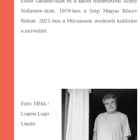
Ezüst Galamb-díját és a kairói filmfesztivál Arany
Nofretete-díját, 1979-ben a Szép Magyar Könyv
fődíját. 2021-ben a Műcsarnok rendezett kiállítást
a műveiből.
Fotó: MMA /
Lugosi Lugo
László