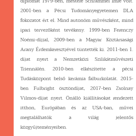
diplomát 1979-ben, mestere Schrammel Imre volt.
2001-ben a Pécsi Tudományegyetemen DLA
fokozatot ért el. Mind autonóm művészként, mind
ipari tervezőként tevékeny. 1999-ben Ferenczy
Noémi-díjjal, 2009-ben a Magyar Köztársasági
Arany Érdemkeresztjével tüntették ki. 2011-ben 1.
díjat nyert a Nemzetközi Szilikátművészeti
Triennálén. 2010-ben elkészítette a pécsi
Tudásközpont belső kerámia falburkolatát. 2015-
ben Fulbright ösztöndíjat, 2017-ben Zsolnay
Vilmos-díjat nyert. Önálló kiállításokat rendezett
itthon, Európában és az USA-ban, művei
megtalálhatók a világ jelentős
közgyűjteményeiben.