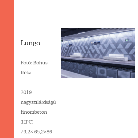
Lungo
Fotó: Bohus
Réka
2019
nagyszilárdságú
finombeton
(HPC)
79,2× 65,2×86