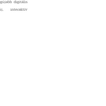
gújabb digitális
j, interaktív