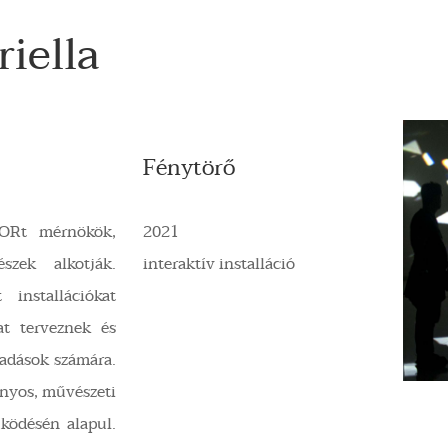
iella
Fénytörő
ORt mérnökök,
2021
szek alkotják.
interaktív installáció
t installációkat
at terveznek és
őadások számára.
nyos, művészeti
űködésén alapul.