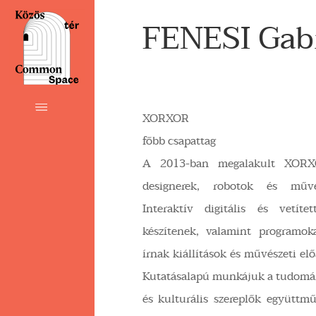
FENESI Gabr
XORXOR
főbb csapattag
A 2013-ban megalakult XORX
designerek, robotok és művé
Interaktív digitális és vetítet
készítenek, valamint programok
írnak kiállítások és művészeti el
Kutatásalapú munkájuk a tudomá
és kulturális szereplők együttm