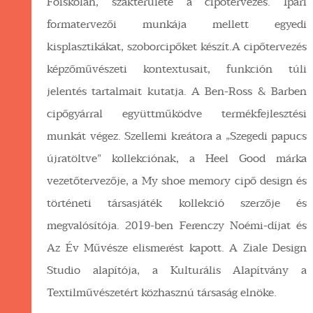
Főiskolán, szakterülete a cipőtervezés. Ipari
formatervezői munkája mellett egyedi
kisplasztikákat, szoborcipőket készít.A cipőtervezés
képzőművészeti kontextusait, funkción túli
jelentés tartalmait kutatja. A Ben-Ross & Barben
cipőgyárral együttműködve termékfejlesztési
munkát végez. Szellemi kreátora a „Szegedi papucs
újratöltve” kollekciónak, a Heel Good márka
vezetőtervezője, a My shoe memory cipő design és
történeti társasjáték kollekció szerzője és
megvalósítója. 2019-ben Ferenczy Noémi-díjat és
Az Év Művésze elismerést kapott. A Ziale Design
Studio alapítója, a Kulturális Alapítvány a
Textilművészetért közhasznú társaság elnöke.