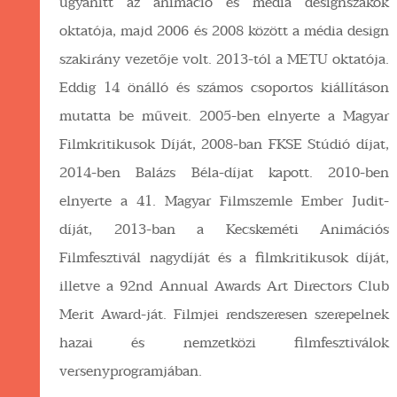
ugyanitt az animáció és média designszakok
oktatója, majd 2006 és 2008 között a média design
szakirány vezetője volt. 2013-tól a METU oktatója.
Eddig 14 önálló és számos csoportos kiállításon
mutatta be műveit. 2005-ben elnyerte a Magyar
Filmkritikusok Díját, 2008-ban FKSE Stúdió díjat,
2014-ben Balázs Béla-díjat kapott. 2010-ben
elnyerte a 41. Magyar Filmszemle Ember Judit-
díját, 2013-ban a Kecskeméti Animációs
Filmfesztivál nagydíját és a filmkritikusok díját,
illetve a 92nd Annual Awards Art Directors Club
Merit Award-ját. Filmjei rendszeresen szerepelnek
hazai és nemzetközi filmfesztiválok
versenyprogramjában.