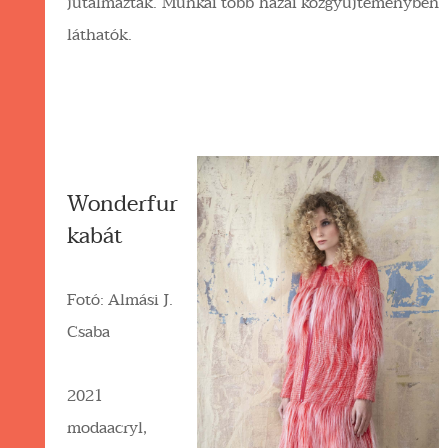
jutalmazták. Munkái több hazai közgyűjteményben
láthatók.
Wonderfur
kabát
Fotó: Almási J.
Csaba
2021
modaacryl,