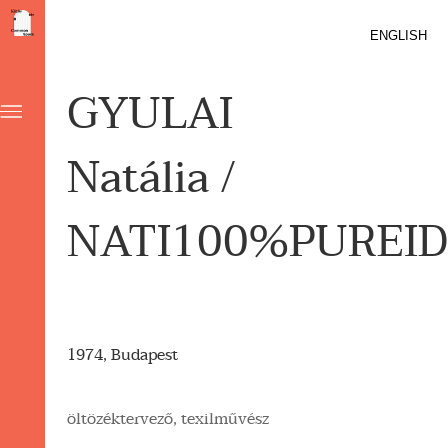
ENGLISH
GYULAI
Natália /
NATI100%PUREI
1974, Budapest
öltözéktervező, texilművész