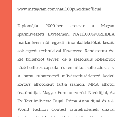
www.instagram.com/nati100pureideaoﬀicial
Diplomáját 2000-ben szerezte a Magyar
Iparművészeti Egyetemen. NATI100%PUREIDEA
márkanéven női egyedi finomkollekciókat készít,
sok egyedi technikával fűszerezve. Rendszerint évi
két kollekciót tervez, de a szezonális kollekciók
közé beilleszt capsula- és tematikus kollekciókat is.
A hazai ruhatervező művészetkísérletező kedvű
kortárs alkotóként tartja számon, MMA alkotói
ösztöndíjjal, Magyar Formatervezési Nívódíjjal, Az
Év Textilművésze Díjjal, Rózsa Anna-díjjal és a 4.
World Fashion Contest zsűrielnökének díjával