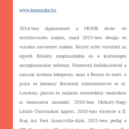
www.komonka.hu
2014-ben diplomázott a MOME divat- és
textiltervezés szakán, majd 2015-ben design és
vizuális művészet szakán. Kézzel szőtt textiljeit az
egyedi felületi megmunkálás és a különleges
anyaghasználat jellemzi. Fémtextil kollekciójával a
naturát kívánja leképezni, amit a fényes és matt, a
puha és kemény felületek ütköztetésével ér el.
Londoni, párizsi és milánói nemzetközi vásárokon
is bemutatta munkáit. 2016-ban Moholy-Nagy
László Ösztöndíjat kapott, 2018-ban elnyerte a II.
Rug Art Fest Aranyvilla-díját, 2021-ben pedig a