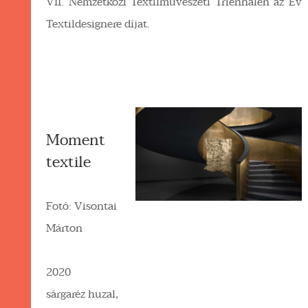
VII. Nemzetközi Textilművészeti Triennálén az Év
Textildesignere díjat.
Moment
textile
Fotó: Visontai
Márton
2020
sárgaréz huzal,