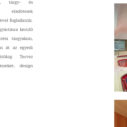
al, tárgy- és
, eladóterek
ével foglalkozik.
gyártásra kerülő
zési tárgyakon,
en át az egyedi
ítőkig. Tervez
tereket, design