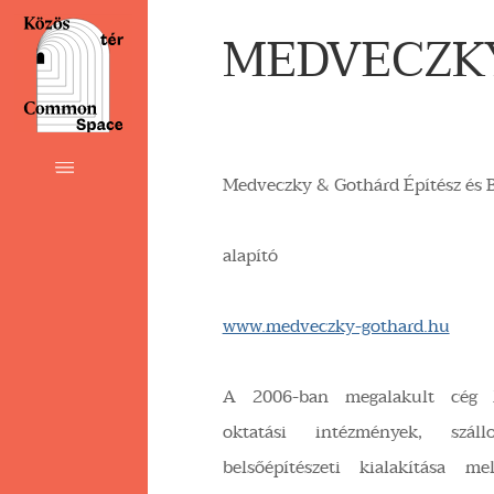
MEDVECZKY
Medveczky & Gothárd Építész és B
alapító
www.medveczky-gothard.hu
A 2006-ban megalakult cég k
oktatási intézmények, szál
belsőépítészeti kialakítása m