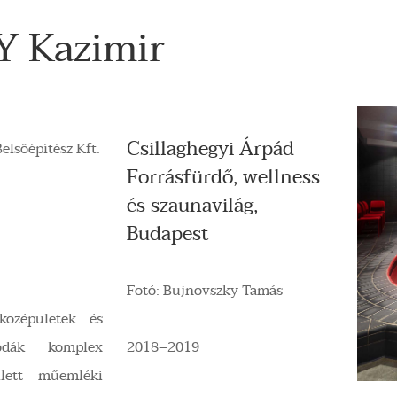
 Kazimir
Csillaghegyi Árpád
elsőépítész Kft.
Forrásfürdő, wellness
és szaunavilág,
Budapest
Fotó: Bujnovszky Tamás
özépületek és
lodák komplex
2018–2019
ellett műemléki