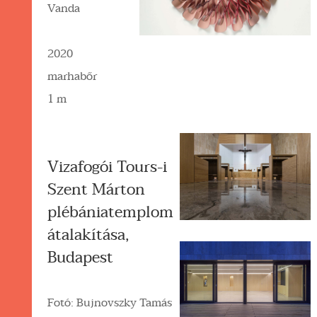
Vanda
2020
marhabőr
1 m
Vizafogói Tours-i
Szent Márton
plébániatemplom
átalakítása,
Budapest
Fotó: Bujnovszky Tamás