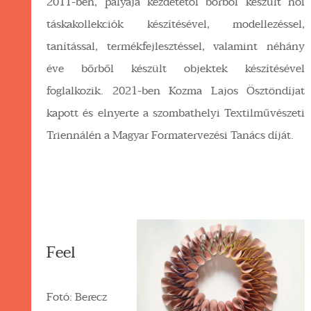
2011-ben, pályája kezdetétől bőrből készült női
táskakollekciók készítésével, modellezéssel,
tanítással, termékfejlesztéssel, valamint néhány
éve bőrből készült objektek készítésével
foglalkozik. 2021-ben Kozma Lajos Ösztöndíjat
kapott és elnyerte a szombathelyi Textilművészeti
Triennálén a Magyar Formatervezési Tanács díját.
Feel
Fotó: Berecz