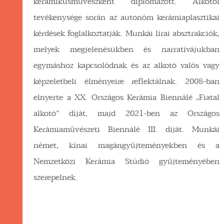
keramikusművészként diplomázott. Alkotói
tevékenysége során az autonóm kerámiaplasztikai
kérdések foglalkoztatják. Munkái lírai absztrakciók,
melyek megjelenésükben és narratívájukban
egymáshoz kapcsolódnak és az alkotó valós vagy
képzeletbeli élményeire reflektálnak. 2008-ban
elnyerte a XX. Országos Kerámia Biennálé „Fiatal
alkotó” díját, majd 2021-ben az Országos
Kerámiaművészeti Biennálé III. díját. Munkái
német, kínai magángyűjteményekben és a
Nemzetközi Kerámia Stúdió gyűjteményében
szerepelnek.