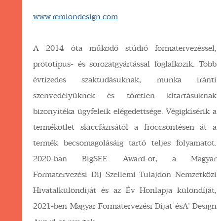
www.remiondesign.com
A 2014 óta működő stúdió formatervezéssel,
prototípus- és sorozatgyártással foglalkozik. Több
évtizedes szaktudásuknak, munka iránti
szenvedélyüknek és töretlen kitartásuknak
bizonyítéka ügyfeleik elégedettsége. Végigkísérik a
termékötlet skiccfázisától a fröccsöntésen át a
termék becsomagolásáig tartó teljes folyamatot.
2020-ban BigSEE Award-ot, a Magyar
Formatervezési Díj Szellemi Tulajdon Nemzetközi
Hivatalkülöndíját és az Év Honlapja különdíját,
2021-ben Magyar Formatervezési Díjat ésA’ Design