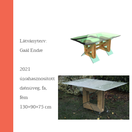
Látványterv:
Gaál Endre
2021
újrahasznosított
drénüveg, fa,
fém
130×90×75 cm