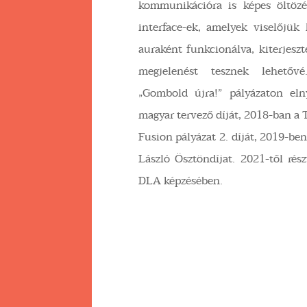
kommunikációra is képes öltözé
interface-ek, amelyek viselőjük
auraként funkcionálva, kiterjeszt
megjelenést tesznek lehetőv
„Gombold újra!” pályázaton eln
magyar tervező díját, 2018-ban a
Fusion pályázat 2. díját, 2019-b
László Ösztöndíjat. 2021-től ré
DLA képzésében.