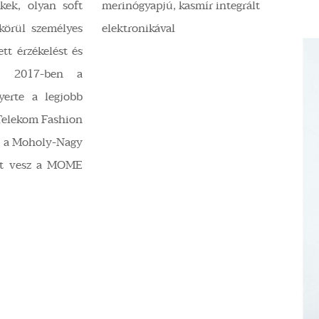
kek, olyan soft
merinógyapjú, kasmír integrált
 körül személyes
elektronikával
ett érzékelést és
é. 2017-ben a
yerte a legjobb
 Telekom Fashion
en a Moholy-Nagy
szt vesz a MOME