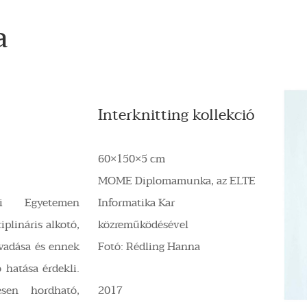
a
Interknitting kollekció
60×150×5 cm
MOME Diplomamunka, az ELTE
i Egyetemen
Informatika Kar
plináris alkotó,
közreműködésével
olvadása és ennek
Fotó: Rédling Hanna
 hatása érdekli.
esen hordható,
2017