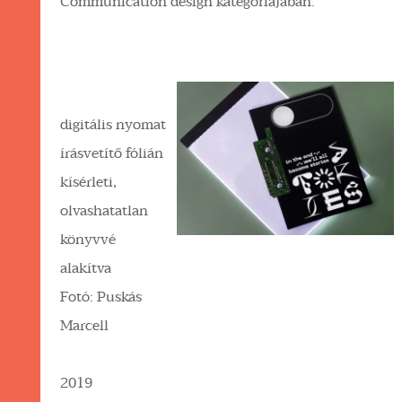
Communication design kategóriájában.
digitális nyomat
írásvetítő fólián
kísérleti,
olvashatatlan
könyvvé
alakítva
Fotó: Puskás
Marcell
2019