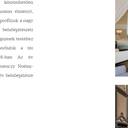
k köszönhetően
kumon: élményt,
 profiljuk a nagy
lsőépítészeti
ngszerek testéhez
erősítik a tér
998-ban Az év
Ferenczy Noémi-
év belsőépítésze