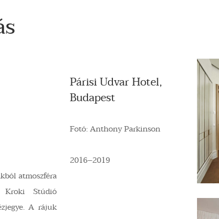
ás
Párisi Udvar Hotel,
Budapest
Fotó: Anthony Parkinson
2016–2019
ákból atmoszféra
 Kroki Stúdió
ézjegye. A rájuk