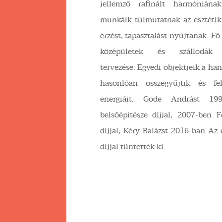
jellemző rafinált harmóniána
munkáik túlmutatnak az esztéti
érzést, tapasztalást nyújtanak. Fő
középületek és szállodák be
tervezése. Egyedi objektjeik a ha
hasonlóan összegyűjtik és fel
energiáit. Göde Andrást 1
belsőépítésze díjjal, 2007-ben 
díjjal, Kéry Balázst 2016-ban Az 
díjjal tüntették ki.