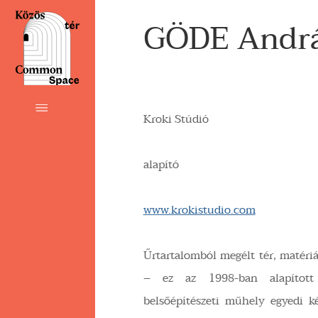
GÖDE Andr
Kroki Stúdió
alapító
www.krokistudio.com
Űrtartalomból megélt tér, matéri
– ez az 1998-ban alapított
belsőépítészeti műhely egyedi k