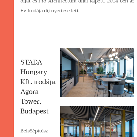
díjat és Pro Architectura-díjat kapott. 2014-ben az
Év Irodája díj nyertese lett.
STADA
Hungary
Kft. irodája,
Agora
Tower,
Budapest
Belsőépítész