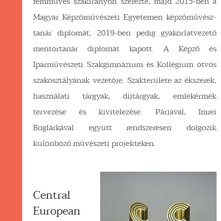
fémműves szakirányon szerezte, majd 2015-ben a
Magyar Képzőművészeti Egyetemen képzőművész-
tanár diplomát, 2019-ben pedig gyakorlatvezető
mentortanár diplomát kapott. A Képző és
Iparművészeti Szakgimnázium és Kollégium ötvös
szakosztályának vezetője. Szakterülete az ékszerek,
használati tárgyak, díjtárgyak, emlékérmék
tervezése és kivitelezése. Párjával, Imrei
Boglárkával együtt rendszeresen dolgozik
különböző művészeti projekteken.
Central
European