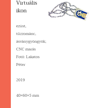
Virtuális
ikon
ezüst,
tűzzománc,
ásványgyöngyök;
CNC marás
Fotó: Lakatos
Péter
2019
40×60×5 mm