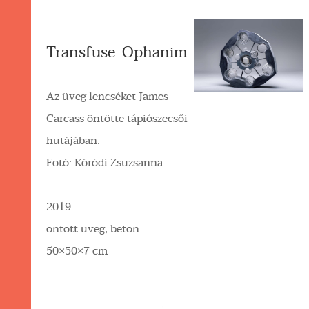
Transfuse_Ophanim
Az üveg lencséket James
Carcass öntötte tápiószecsői
hutájában.
Fotó: Kóródi Zsuzsanna
2019
öntött üveg, beton
50×50×7 cm