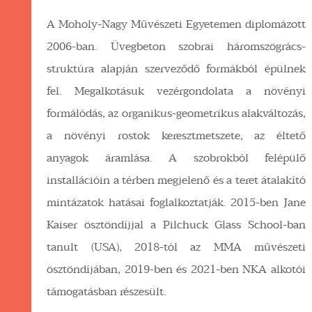
A Moholy-Nagy Művészeti Egyetemen diplomázott
2006-ban. Üvegbeton szobrai háromszögrács-
struktúra alapján szerveződő formákból épülnek
fel. Megalkotásuk vezérgondolata a növényi
formálódás, az organikus-geometrikus alakváltozás,
a növényi rostok keresztmetszete, az éltető
anyagok áramlása. A szobrokból felépülő
installációin a térben megjelenő és a teret átalakító
mintázatok hatásai foglalkoztatják. 2015-ben Jane
Kaiser ösztöndíjjal a Pilchuck Glass School-ban
tanult (USA), 2018-tól az MMA művészeti
ösztöndíjában, 2019-ben és 2021-ben NKA alkotói
támogatásban részesült.