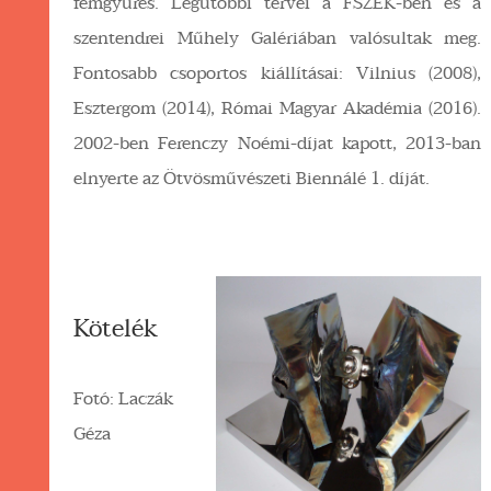
fémgyűrés. Legutóbbi tervei a FSZEK-ben és a
szentendrei Műhely Galériában valósultak meg.
Fontosabb csoportos kiállításai: Vilnius (2008),
Esztergom (2014), Római Magyar Akadémia (2016).
2002-ben Ferenczy Noémi-díjat kapott, 2013-ban
elnyerte az Ötvösművészeti Biennálé 1. díját.
Kötelék
Fotó: Laczák
Géza