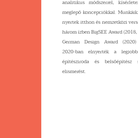
analitikus módszerrel, kísérlet
meglepő koncepciókkal. Munkáikk
nyertek itthon és nemzetközi ver
három ízben BigSEE Award (2018, 
German Design Award (2020) ka
2020-ban elnyerték a legjobb
építésziroda és belsőépítész 
elismerést.