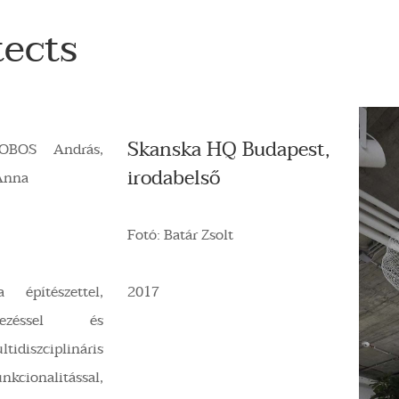
ects
Skanska HQ Budapest,
DOBOS András,
irodabelső
Anna
Fotó: Batár Zsolt
építészettel,
2017
ervezéssel és
ltidiszciplináris
nkcionalitással,