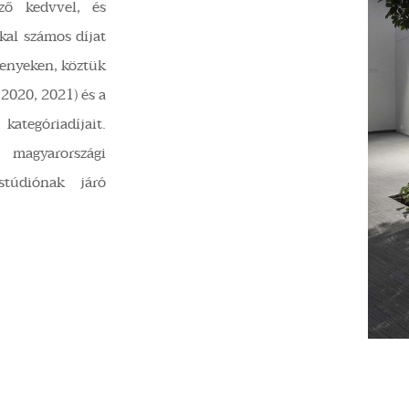
ező kedvvel, és
al számos díjat
senyeken, köztük
2020, 2021) és a
tegóriadíjait.
 magyarországi
stúdiónak járó