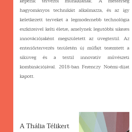
képezik tervezői munkájának. A mesterség
hagyományos technikáit alkalmazza, és az így
keletkezett terveket a legmodernebb technológia
eszközeivel kelti életre, amelynek legutóbbi sikeres
innovációjaként megszületett az üvegtextil. Az
enteriőrtervezés területén új műfajt teremtett a
síküveg és a textil innovatív művészeti
kombinációjával. 2018-ban Ferenczy Noémi-díjat
kapott.
A Thália Télikert