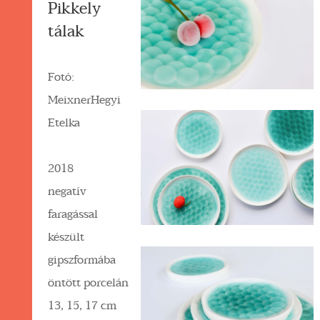
Pikkely
tálak
Fotó:
MeixnerHegyi
Etelka
2018
negatív
faragással
készült
gipszformába
öntött porcelán
13, 15, 17 cm