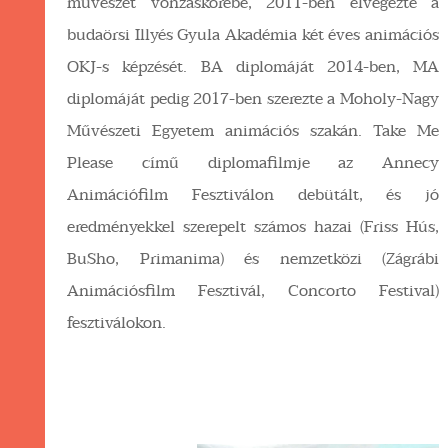
művészet vonzáskörébe, 2011-ben elvégezte a
budaörsi Illyés Gyula Akadémia két éves animációs
OKJ-s képzését. BA diplomáját 2014-ben, MA
diplomáját pedig 2017-ben szerezte a Moholy-Nagy
Művészeti Egyetem animációs szakán. Take
Me
Please című diplomafilmje az Annecy
Animációfilm Fesztiválon debütált, és jó
eredményekkel szerepelt számos hazai (Friss Hús,
BuSho, Primanima) és nemzetközi (Zágrábi
Animációsfilm Fesztivál, Concorto Festival)
fesztiválokon.