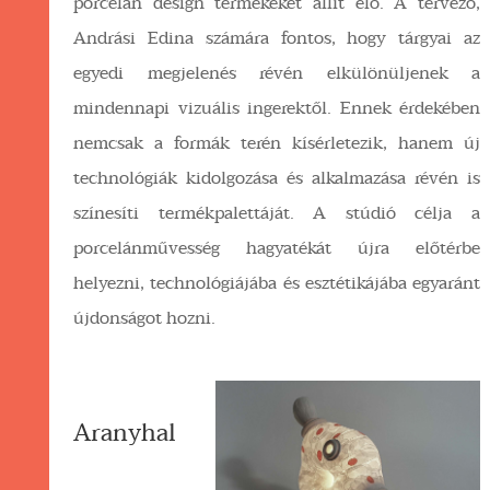
porcelán design termékeket állít elő. A tervező,
Andrási Edina számára fontos, hogy tárgyai az
egyedi megjelenés révén elkülönüljenek a
mindennapi vizuális ingerektől. Ennek érdekében
nemcsak a formák terén kísérletezik, hanem új
technológiák kidolgozása és alkalmazása révén is
színesíti termékpalettáját. A stúdió célja a
porcelánművesség hagyatékát újra előtérbe
helyezni, technológiájába és esztétikájába egyaránt
újdonságot hozni.
Aranyhal