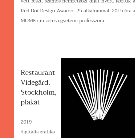
vett részt, számos nemzetközi díjat nyert, köztük a
Red Dot Design Awardot 25 alkalommal. 2015 óta a
MOME címzetes egyetemi professzora.
Restaurant
Videgård,
Stockholm,
plakát
2019
digitális grafika