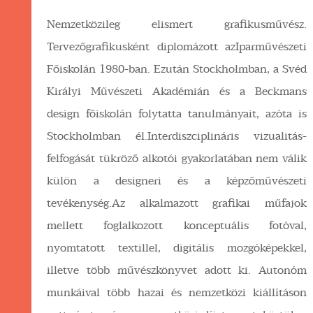
Nemzetközileg elismert grafikusművész.
Tervezőgrafikusként diplomázott azIparművészeti
Főiskolán 1980-ban. Ezután Stockholmban, a Svéd
Királyi Művészeti Akadémián és a Beckmans
design főiskolán folytatta tanulmányait, azóta is
Stockholmban él.Interdiszciplináris vizualitás-
felfogását tükröző alkotói gyakorlatában nem válik
külön a designeri és a képzőművészeti
tevékenység.Az alkalmazott grafikai műfajok
mellett foglalkozott konceptuális fotóval,
nyomtatott textillel, digitális mozgóképekkel,
illetve több művészkönyvet adott ki. Autonóm
munkáival több hazai és nemzetközi kiállításon