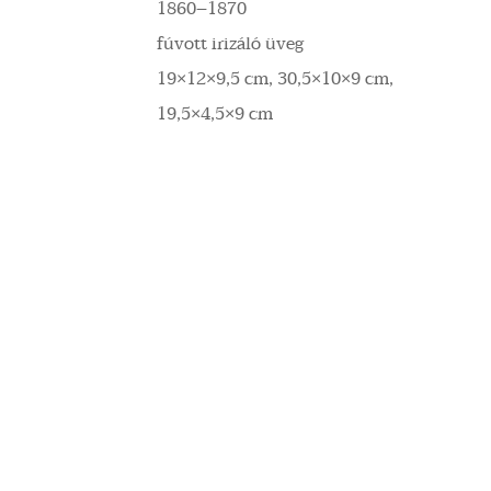
1860–1870
fúvott irizáló üveg
19×12×9,5 cm, 30,5×10×9 cm,
19,5×4,5×9 cm