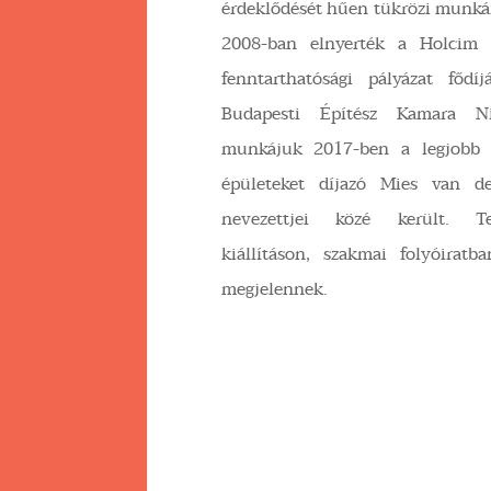
érdeklődését hűen tükrözi munká
2008-ban elnyerték a Holcim
fenntarthatósági pályázat fődí
Budapesti Építész Kamara Ní
munkájuk 2017-ben a legjobb e
épületeket díjazó Mies van 
nevezettjei közé került. T
kiállításon, szakmai folyóirat
megjelennek.