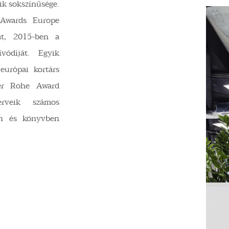
ik sokszínűsége.
 Awards Europe
ját, 2015-ben a
vódíját. Egyik
urópai kortárs
der Rohe Award
erveik számos
ban és könyvben