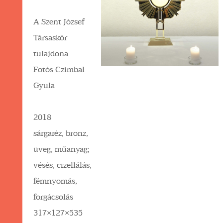
A Szent József
Társaskör
tulajdona
Fotós Czimbal
Gyula
2018
sárgaréz, bronz,
üveg, műanyag;
vésés, cizellálás,
fémnyomás,
forgácsolás
317×127×535