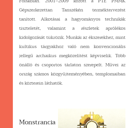
Főiskolán. 2001–2009 között a PTE PMMK
Gépszerkezettan Tanszékén terméktervezést
tanított. Alkotásai a hagyományos technikák
tiszteletét, valamint a részletek aprólékos
kidolgozását tükrözik. Munkái az ékszerekhez, mint
kultikus tárgyakhoz való nem konvencionális
jellegű archaikus megközelítést képviselik. Több
önálló és csoportos tárlaton szerepelt. Művei az
ország számos közgyűjteményében, templomaiban
és közterein láthatók.
Monstrancia