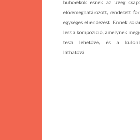
buborékok esnek az üveg csapd
előremeghatározott, rendezett f
egységes elrendezést. Ennek sor
lesz a kompozíció, amelynek megj
teszi lehetővé, és a különl
láthatóvá.