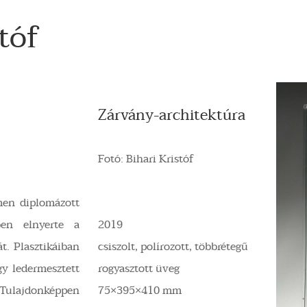
tóf
Zárvány-architektúra
Fotó: Bihari Kristóf
men diplomázott
en elnyerte a
2019
t. Plasztikáiban
csiszolt, polírozott, többrétegű
gy ledermesztett
rogyasztott üveg
ulajdonképpen
75×395×410 mm