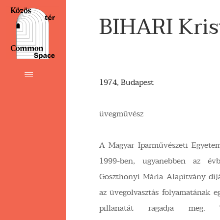
BIHARI Kris
1974, Budapest
üvegművész
A Magyar Iparművészeti Egyete
1999-ben, ugyanebben az évb
Goszthonyi Mária Alapítvány díjá
az üvegolvasztás folyamatának e
pillanatát ragadja meg. T