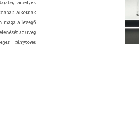
ájába, amelyek
ormában alkotnak
án maga a levegő
elenését az üveg
eges fénytörés