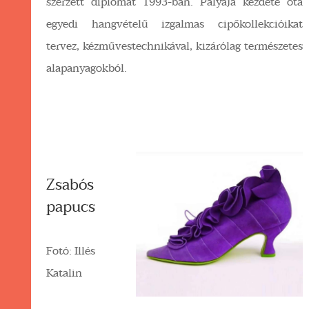
szerzett diplomát 1993-ban. Pályája kezdete óta
egyedi hangvételű izgalmas cipőkollekcióikat
tervez, kézművestechnikával, kizárólag természetes
alapanyagokból.
Zsabós
papucs
Fotó: Illés
Katalin