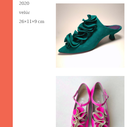
2020
velúr
26×11×9 cm