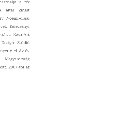
használja a tér
a által kínált
zy Noémi-díjjal
vel, Kelecsényi
ották a Keso Art
 Design Stúdió
nyerte el Az év
n Magyarország
ott. 2007-től az