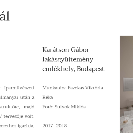
ál
Karátson Gábor
lakásgyűjtemény-
emlékhely, Budapest
 Iparművészeti
Munkatárs: Fazekas Viktória
nulmányai után a
Réka
struktőre, majd
Fotó: Sulyok Miklós
tervezője volt.
erethez igazítja,
2017–2018