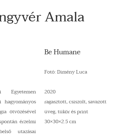
ngyvér Amala
Be Humane
Fotó: Dimény Luca
i Egyetemen
2020
ai hagyományos
ragasztott, csiszolt, savazott
ógia ötvözésével
üveg, tükör és print
 spontán érzelmi
30×30×2.5 cm
első utazásai