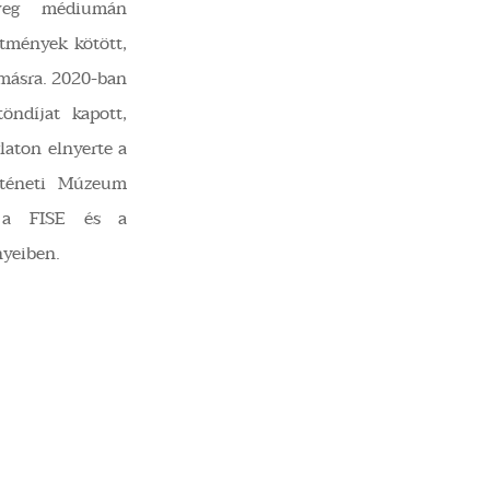
üveg médiumán
stmények kötött,
ymásra. 2020-ban
ndíjat kapott,
laton elnyerte a
rténeti Múzeum
k a FISE és a
yeiben.