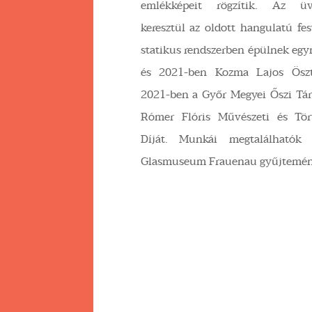
emlékképeit rögzítik. Az 
keresztül az oldott hangulatú fe
statikus rendszerben épülnek eg
és 2021-ben Kozma Lajos Ösztö
2021-ben a Győr Megyei Őszi Tár
Rómer Flóris Művészeti és Tö
Díját. Munkái megtalálható
Glasmuseum Frauenau gyűjtemén